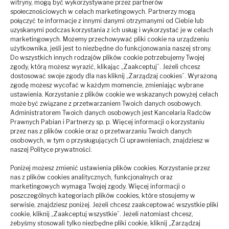
witryny, mogą być wykorzystywane przez partnerów
społecznościowych w celach marketingowych. Partnerzy mogą
połączyć te informacje z innymi danymi otrzymanymi od Ciebie lub
uzyskanymi podczas korzystania z ich usług i wykorzystać je w celach
Adres i dane firmowe:
marketingowych. Możemy przechowywać pliki cookie na urządzeniu
użytkownika, jeśli jest to niezbędne do funkcjonowania naszej strony.
Kancelaria Radców Prawnych Pabian i Partnerzy
Do wszystkich innych rodzajów plików cookie potrzebujemy Twojej
zgody, którą możesz wyrazić, klikając „Zaakceptuj”. Jeżeli chcesz
Spółka Partnerska
dostosować swoje zgody dla nas kliknij „Zarządzaj cookies”. Wyrażoną
zgodę możesz wycofać w każdym momencie, zmieniając wybrane
ul. Józefa Ducala 12
ustawienia. Korzystanie z plików cookie we wskazanych powyżej celach
38-200 Jasło, Polska
może być związane z przetwarzaniem Twoich danych osobowych.
(zobacz na mapie)
Administratorem Twoich danych osobowych jest Kancelaria Radców
Prawnych Pabian i Partnerzy sp. p. Więcej informacji o korzystaniu
NIP: 8172186130
przez nas z plików cookie oraz o przetwarzaniu Twoich danych
osobowych, w tym o przysługujących Ci uprawnieniach, znajdziesz w
KRS: 0000714066
naszej Polityce prywatności.
Kontakt:
Poniżej możesz zmienić ustawienia plików cookies. Korzystanie przez
nas z plików cookies analitycznych, funkcjonalnych oraz
Tel.:
+48 501 143 351
marketingowych wymaga Twojej zgody. Więcej informacji o
poszczególnych kategoriach plików cookies, które stosujemy w
E-mail:
biuro@kppkancelaria.pl
serwisie, znajdziesz poniżej. Jeżeli chcesz zaakceptować wszystkie pliki
Usługi:
cookie, kliknij „Zaakceptuj wszystkie”. Jeżeli natomiast chcesz,
żebyśmy stosowali tylko niezbędne pliki cookie, kliknij „Zarządzaj