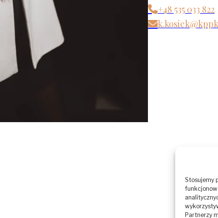
+48 535 033 822
k.kosiek@kppk
Stosujemy p
funkcjonowa
analityczny
wykorzysty
Partnerzy m