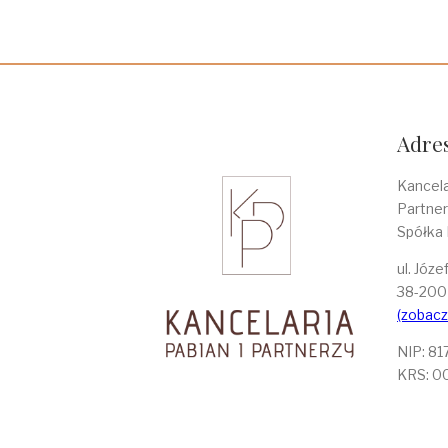
Adres
Kancel
Partner
Spółka
ul. Józe
38-200 
(zobacz
NIP: 8
KRS: 0