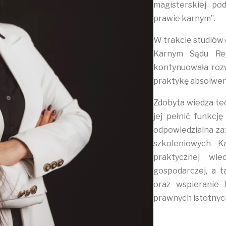
magisterskiej po
prawie karnym”.
W trakcie studiów
Karnym Sądu Re
kontynuowała rozw
praktykę absolwenc
Zdobyta wiedza te
jej pełnić funkcję
odpowiedzialna za:
szkoleniowych Ka
praktycznej wied
gospodarczej, a 
oraz wspieranie 
prawnych istotnych 