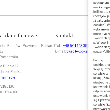
uzyskanymi 
marketingo
jeśli jest 
rodzajów pl
„Zaakceptuj
cookies”. 
wybrane ust
 i dane firmowe:
Kontakt:
może być z
Twoich dany
p. Więcej i
aria Radców Prawnych Pabian i
Tel.:
+48 501 143 351
Twoich dany
zy
E-mail:
biuro@kppkancelaria.pl
naszej Poli
 Partnerska
Poniżej moż
cookies ana
fa Ducala 12
Więcej info
Jasło, Polska
serwisie, zn
 na mapie)
kliknij „Za
niezbędne pl
172186130
ustawienia 
odpowiednie
000714066
ustawienia 
się z prze
serwisie. S
przetwarzam