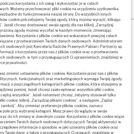
podczas korzystania z ich usług i wykorzystać je w celach
wych. Możemy przechowywać pliki cookie na urządzeniu użytkownika,
to niezbędne do funkcjonowania naszej strony. Do wszystkich innych
ików cookie potrzebujemy Twojej zgody, którą możesz wyrazić, klikając
”. Jeżeli chcesz dostosować swoje zgody dla nas kliknij „Zarządzaj
Wyrażoną zgodę możesz wycofać w każdym momencie, zmieniając
awienia. Korzystanie z plików cookie we wskazanych powyżej celach
Usługi:
wiązane z przetwarzaniem Twoich danych osobowych. Administratorem
ch osobowych jest Kancelaria Radców Prawnych Pabian i Partnerzy sp.
nformacji o korzystaniu przez nas z plików cookie oraz o przetwarzaniu
Obsługa prawno-podatkowa
ch osobowych, w tym o przysługujących Ci uprawnieniach, znajdziesz w
tyce prywatności.
Sprawy ZUS
esz zmienić ustawienia plików cookies. Korzystanie przez nas z plików
Sprawy frankowe
litycznych, funkcjonalnych oraz marketingowych wymaga Twojej zgody.
rmacji o poszczególnych kategoriach plików cookies, które stosujemy w
RODO
ajdziesz poniżej. Jeżeli chcesz zaakceptować wszystkie pliki cookie,
akceptuj wszystkie”. Jeżeli natomiast chcesz, żebyśmy stosowali tylko
iki cookie, kliknij „Zarządzaj plikami cookies”, a następnie „Zapisz
i zamknij”. Aby zmieniać preferencje plików cookies, zaznacz
 pole przy wybranej kategorii. Masz prawo do wglądu w swoje
oraz do ich zmiany w dowolnym czasie. Korzystanie z plików cookie wiąże
twarzaniem Twoich danych osobowych dotyczących Twojej aktywności w
zczegółowe informacje o sposobie, w jaki używamy plików cookie oraz
y Twoje dane, a także o przysługujących Ci prawach, znajdziesz w