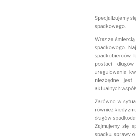
Specjalizujemy s
spadkowego.
Wraz ze śmiercią 
spadkowego. Najc
spadkobierców, 
postaci długów
uregulowania kw
niezbędne jest
aktualnych współw
Zarówno w sytuac
również kiedy zmu
długów spadkodaw
Zajmujemy się s
spadku, sprawy o