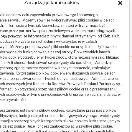
Zarządzaj plikami cookies
liki cookie w celu zapewnienia prawidłowego i sprawnego
nia serwisu. Możemy również wykorzystywać pliki cookies w celach
ch. Informacje o tym, jak korzystasz z naszej witryny, mogą być
wane przez partnerów społecznościowych w celach marketingowych.
ogą połączyć te informacje z innymi danymi otrzymanymi od Ciebie lub
podczas korzystania z ich usług i wykorzystać je w celach
wych. Możemy przechowywać pliki cookie na urządzeniu użytkownika,
to niezbędne do funkcjonowania naszej strony. Do wszystkich innych
ików cookie potrzebujemy Twojej zgody, którą możesz wyrazić, klikając
”. Jeżeli chcesz dostosować swoje zgody dla nas kliknij „Zarządzaj
Wyrażoną zgodę możesz wycofać w każdym momencie, zmieniając
awienia. Korzystanie z plików cookie we wskazanych powyżej celach
Usługi:
wiązane z przetwarzaniem Twoich danych osobowych. Administratorem
ch osobowych jest Kancelaria Radców Prawnych Pabian i Partnerzy sp.
nformacji o korzystaniu przez nas z plików cookie oraz o przetwarzaniu
Obsługa prawno-podatkowa
ch osobowych, w tym o przysługujących Ci uprawnieniach, znajdziesz w
tyce prywatności.
Sprawy ZUS
esz zmienić ustawienia plików cookies. Korzystanie przez nas z plików
Sprawy frankowe
litycznych, funkcjonalnych oraz marketingowych wymaga Twojej zgody.
rmacji o poszczególnych kategoriach plików cookies, które stosujemy w
RODO
ajdziesz poniżej. Jeżeli chcesz zaakceptować wszystkie pliki cookie,
akceptuj wszystkie”. Jeżeli natomiast chcesz, żebyśmy stosowali tylko