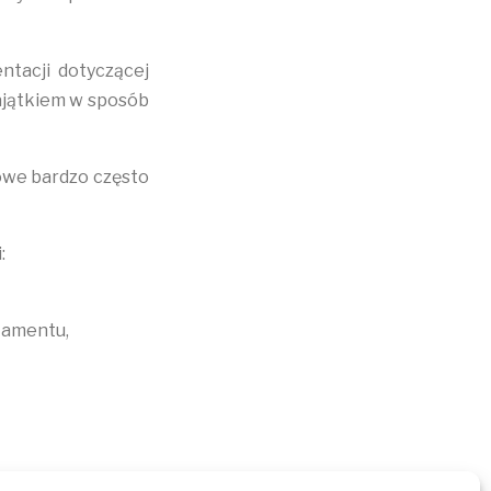
ntacji dotyczącej
ajątkiem w sposób
owe bardzo często
:
tamentu,
nu do odrzucenia