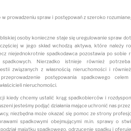
ię w prowadzeniu spraw i postępowań z szeroko rozumian
bliskiej osoby konieczne staje się uregulowanie spraw do
zęściej w jego skład wchodzą aktywa, które należy ro
lecz niejednokrotnie spadkodawca pozostawia po sobie 
 spadkowych. Nierzadko istnieje również potrzeba
estii związanych z własnością nieruchomości i równie
 przeprowadzenie postępowania spadkowego celem 
łaścicieli nieruchomości.
ji kiedy chcemy ustalić krąg spadkobierców i rozdyspo
szeni jesteśmy podjąć działania mające uchronić nas prze
cy, niezbędna może okazać się pomoc ze strony profesj
prawami spadkowymi obejmującymi m.in. sprawy o stwi
 podział majątku spadkowego, odrzucenie spadku i ofer