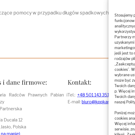
czące pomocy w przypadku długów spadkowych.
Stosujemy p
funkcjonowa
analityczny
wykorzysty
Partnerzy m
uzyskanymi 
marketingo
jeśli jest 
rodzajów pl
„Zaakceptuj
cookies”. 
wybrane ust
 i dane firmowe:
Kontakt:
może być z
Twoich dany
p. Więcej i
aria Radców Prawnych Pabian i
Tel.:
+48 501 143 351
Twoich dany
zy
E-mail:
biuro@kppkancelaria.pl
naszej Poli
 Partnerska
Poniżej moż
cookies ana
fa Ducala 12
Więcej info
Jasło, Polska
serwisie, zn
 na mapie)
kliknij „Za