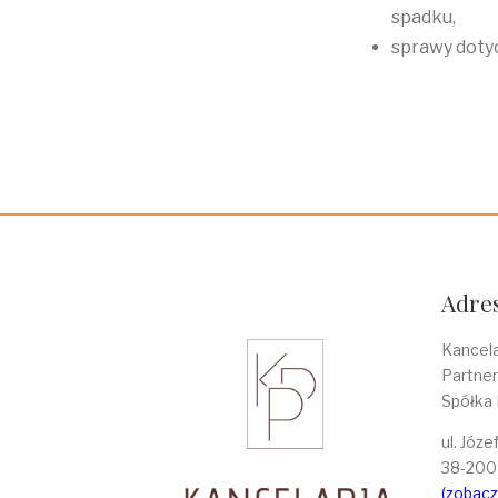
spadku,
sprawy doty
Adres
Kancel
Partner
Spółka
ul. Józe
38-200 
(zobacz