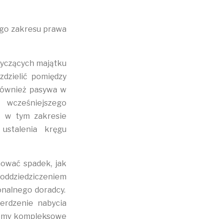
ego zakresu prawa
tyczących majątku
zdzielić pomiędzy
również pasywa w
 wcześniejszego
ż w tym zakresie
ustalenia kręgu
nować spadek, jak
z oddziedziczeniem
onalnego doradcy.
erdzenie nabycia
ujemy kompleksowe