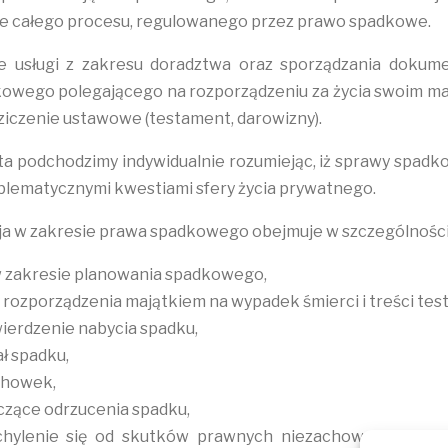
ie całego procesu, regulowanego przez prawo spadkowe.
 usługi z zakresu doradztwa oraz sporządzania dokume
owego polegającego na rozporządzeniu za życia swoim m
ziczenie ustawowe (testament, darowizny).
ta podchodzimy indywidualnie rozumiejąc, iż sprawy spadk
blematycznymi kwestiami sfery życia prywatnego.
cja w zakresie prawa spadkowego obejmuje w szczególności
 zakresie planowania spadkowego,
rozporządzenia majątkiem na wypadek śmierci i treści tes
ierdzenie nabycia spadku,
ał spadku,
chowek,
czące odrzucenia spadku,
hylenie się od skutków prawnych niezachowania termi