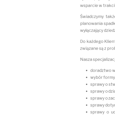
wsparcie w trakc
Świadczymy także
planowania spadk
wyłączający dzied
Do każdego Klien
związane są z pro
Nasza specjaliza
doradztwo w
wybór formy 
sprawy o stw
sprawy o dzi
sprawy o za
sprawy doty
sprawy o uc