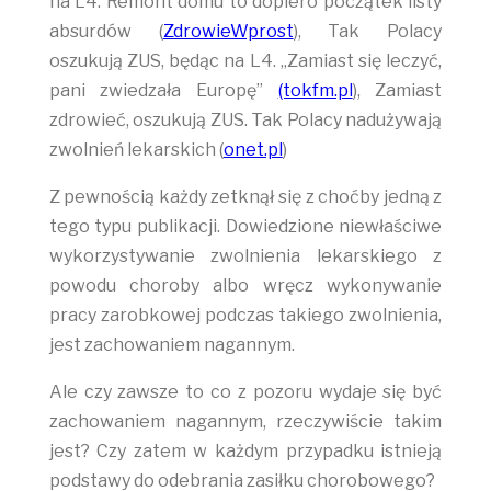
na L4. Remont domu to dopiero początek listy
absurdów (
ZdrowieWprost
), Tak Polacy
oszukują ZUS, będąc na L4. „Zamiast się leczyć,
pani zwiedzała Europę”
(tokfm.pl
), Zamiast
zdrowieć, oszukują ZUS. Tak Polacy nadużywają
zwolnień lekarskich (
onet.pl
)
Z pewnością każdy zetknął się z choćby jedną z
tego typu publikacji. Dowiedzione niewłaściwe
wykorzystywanie zwolnienia lekarskiego z
powodu choroby albo wręcz wykonywanie
pracy zarobkowej podczas takiego zwolnienia,
jest zachowaniem nagannym.
Ale czy zawsze to co z pozoru wydaje się być
zachowaniem nagannym, rzeczywiście takim
jest? Czy zatem w każdym przypadku istnieją
podstawy do odebrania zasiłku chorobowego?