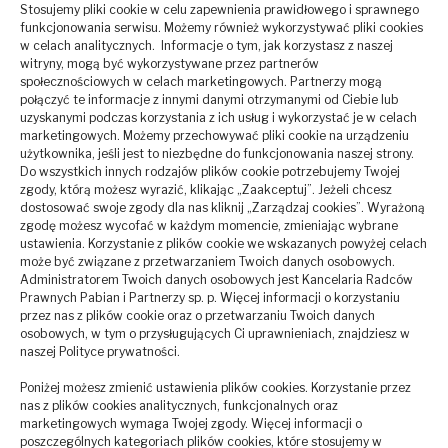
Stosujemy pliki cookie w celu zapewnienia prawidłowego i sprawnego
funkcjonowania serwisu. Możemy również wykorzystywać pliki cookies
w celach analitycznych. Informacje o tym, jak korzystasz z naszej
witryny, mogą być wykorzystywane przez partnerów
społecznościowych w celach marketingowych. Partnerzy mogą
połączyć te informacje z innymi danymi otrzymanymi od Ciebie lub
uzyskanymi podczas korzystania z ich usług i wykorzystać je w celach
Adres i dane firmowe:
marketingowych. Możemy przechowywać pliki cookie na urządzeniu
użytkownika, jeśli jest to niezbędne do funkcjonowania naszej strony.
Kancelaria Radców Prawnych Pabian i Partnerzy
Do wszystkich innych rodzajów plików cookie potrzebujemy Twojej
zgody, którą możesz wyrazić, klikając „Zaakceptuj”. Jeżeli chcesz
Spółka Partnerska
dostosować swoje zgody dla nas kliknij „Zarządzaj cookies”. Wyrażoną
zgodę możesz wycofać w każdym momencie, zmieniając wybrane
ul. Józefa Ducala 12
ustawienia. Korzystanie z plików cookie we wskazanych powyżej celach
38-200 Jasło, Polska
może być związane z przetwarzaniem Twoich danych osobowych.
(zobacz na mapie)
Administratorem Twoich danych osobowych jest Kancelaria Radców
Prawnych Pabian i Partnerzy sp. p. Więcej informacji o korzystaniu
NIP: 8172186130
przez nas z plików cookie oraz o przetwarzaniu Twoich danych
osobowych, w tym o przysługujących Ci uprawnieniach, znajdziesz w
KRS: 0000714066
naszej Polityce prywatności.
Kontakt:
Poniżej możesz zmienić ustawienia plików cookies. Korzystanie przez
nas z plików cookies analitycznych, funkcjonalnych oraz
Tel.:
+48 501 143 351
marketingowych wymaga Twojej zgody. Więcej informacji o
poszczególnych kategoriach plików cookies, które stosujemy w
E-mail:
biuro@kppkancelaria.pl